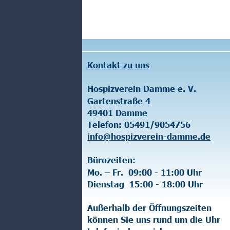
Kontakt zu uns
Offene 
Hospizverein Damme e. V.
Haus a
Gartenstraße 4
Ohlken
49401 Damme
49401
Telefon: 05491/9054756
Donner
info@hospizverein-damme.de
10:30 U
Bürozeiten:
Haus Ma
Mo. – Fr.  09:00 - 11:00 Uhr
Steinfe
Dienstag  15:00 - 18:00 Uhr
49401
Donner
Außerhalb der Öffnungszeiten 
15:00 U
können Sie uns rund um die Uhr 