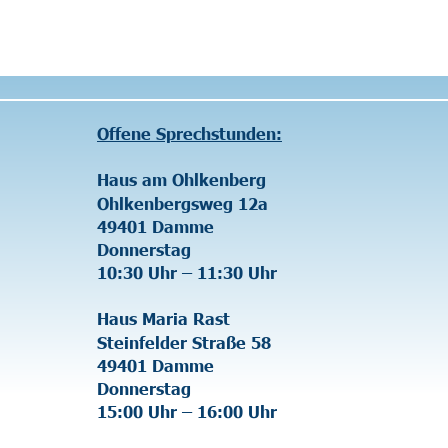
Sprechstunden:
Spenden
m Ohlkenberg
Jeder Euro hilft. 
bergsweg 12a  
Spendenkonto:
 Damme
stag
Volksbank Damme
hr – 11:30 Uhr
IBAN: DE59 2806 
ria Rast
lder Straße 58 
 Damme
stag
hr – 16:00 Uhr